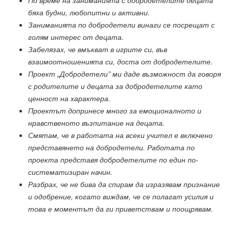
По време на заниманията с добродетелите децата
бяха будни, любопитни и активни.
Заниманията по добродетели винаги се посрещат с
голям интерес от децата.
Забелязах, че вмъкват в игрите си, във
взаимоотношенията си, доста от добродетелите.
Проект „Добродетели” ми даде възможност да говоря
с родителите и децата за добродетелите като
ценност на характера.
Проектът допринесе много за емоционалното и
нравственото възпитание на децата.
Смятам, че в работата на всеки учител е включено
представянето на добродетели. Работата по
проекта представя добродетелите по един по-
систематизиран начин.
Разбрах, че не бива да спирам да изразявам признание
и одобрение, когато виждам, че се полагат усилия и
това е моментът да ги приветствам и поощрявам.