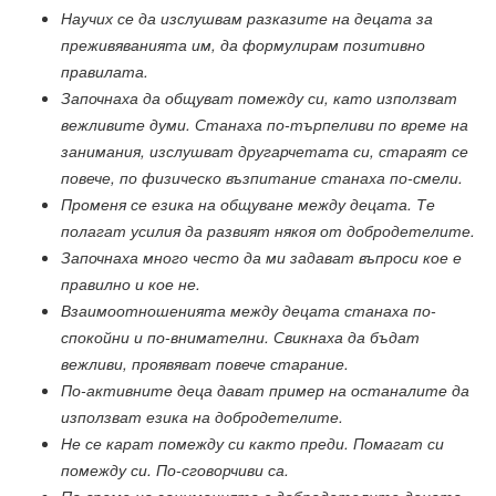
Научих се да изслушвам разказите на децата за
преживяванията им, да формулирам позитивно
правилата.
Започнаха да общуват помежду си, като използват
вежливите думи. Станаха по-търпеливи по време на
занимания, изслушват другарчетата си, стараят се
повече, по физическо възпитание станаха по-смели.
Променя се езика на общуване между децата. Те
полагат усилия да развият някоя от добродетелите.
Започнаха много често да ми задават въпроси кое е
правилно и кое не.
Взаимоотношенията между децата станаха по-
спокойни и по-внимателни. Свикнаха да бъдат
вежливи, проявяват повече старание.
По-активните деца дават пример на останалите да
използват езика на добродетелите.
Не се карат помежду си както преди. Помагат си
помежду си. По-сговорчиви са.