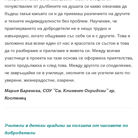
почувствахме от дълбините на душата си какво означава да
бъдеш такъв какъвто си и да приемаш различието на другите
и техните индивидуалности без проблем. Научихме, че
практикуването на добродетели не е нещо трудно и
извънредно, когато общуваме със себе си и с другите. Това е
заложено във всеки един от нас и красотата се състои в това
да го разбираме и прилагаме в живота си. Между всички
участници в проекта на тази основа се оформиха приятелства,
които продължиха и след това. Между другото си споделяхме,
че завръщайки се в училище, околните са ни усетили като по-
уверени, жизнерадостни, озарени.
Мария Баренска, СОУ ”Св. Климент Охридски” гр.
Костенец
Учители в детски градини
за ползата от часовете по
добродетели