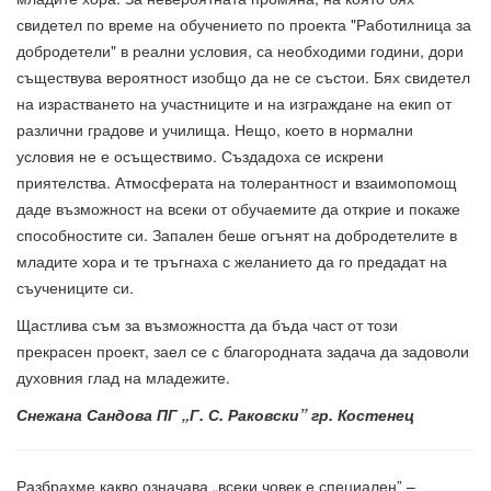
свидетел по време на обучението по проекта "Работилница за
добродетели" в реални условия, са необходими години, дори
съществува вероятност изобщо да не се състои. Бях свидетел
на израстването на участниците и на изграждане на екип от
различни градове и училища. Нещо, което в нормални
условия не е осъществимо. Създадоха се искрени
приятелства. Атмосферата на толерантност и взаимопомощ
даде възможност на всеки от обучаемите да открие и покаже
способностите си. Запален беше огънят на добродетелите в
младите хора и те тръгнаха с желанието да го предадат на
съучениците си.
Щастлива съм за възможността да бъда част от този
прекрасен проект, заел се с благородната задача да задоволи
духовния глад на младежите.
Снежана Сандова ПГ „Г. С. Раковски” гр. Костенец
Разбрахме какво означава „всеки човек е специален” –