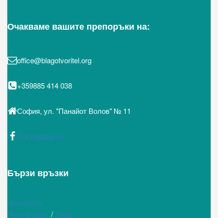
Очакваме вашите препоръки на:
office@blagotvoritel.org
+359885 414 038
София, ул. "Панайот Волов" № 11
Последвай ни!
Бързи връзки
Купи книга
Регистрация
/
Вход