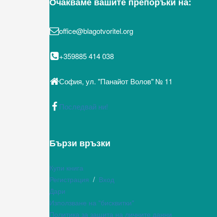
Очакваме вашите препоръки на:
office@blagotvoritel.org
+359885 414 038
София, ул. "Панайот Волов" № 11
Последвай ни!
Бързи връзки
Купи книга
Регистрация
/
Вход
Дари
Използване на "бисквитки"
Политика за защита на личните данни