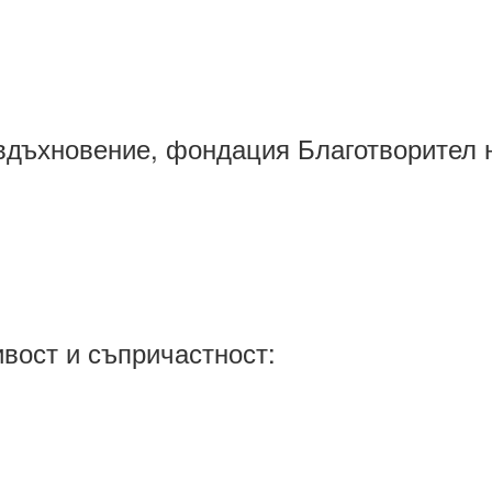
вдъхновение, фондация Благотворител н
ивост и съпричастност: